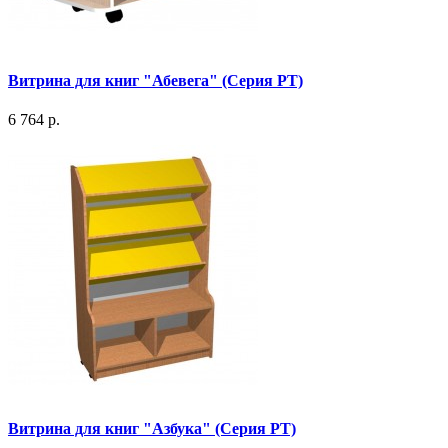
Витрина для книг "Абевега" (Серия РТ)
6 764 р.
Витрина для книг "Азбука" (Серия РТ)