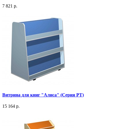
7 821 р.
Витрина для книг "Алиса" (Серия РТ)
15 164 р.