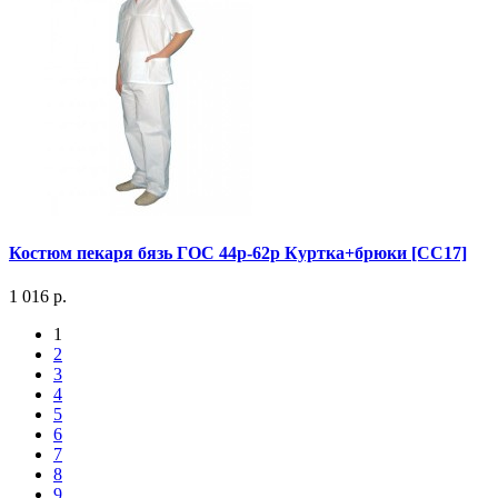
Костюм пекаря бязь ГОС 44р-62р Куртка+брюки [СС17]
1 016 р.
1
2
3
4
5
6
7
8
9