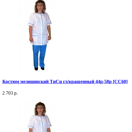
Костюм медицинский ТиСи гл/крашенный 44р-58р [СС60]
2 703 р.