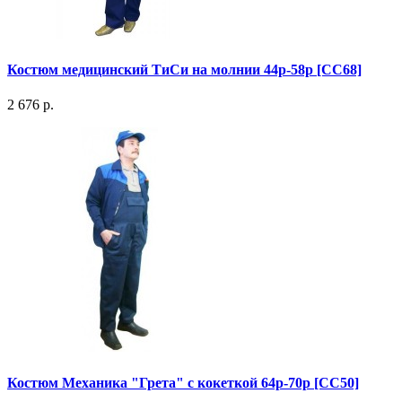
Костюм медицинский ТиСи на молнии 44р-58р [СС68]
2 676 р.
Костюм Механика "Грета" с кокеткой 64р-70р [СС50]