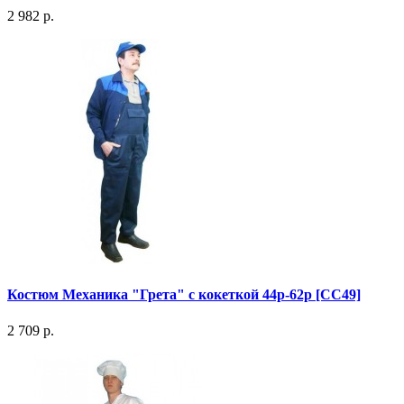
2 982 р.
Костюм Механика "Грета" с кокеткой 44р-62р [СС49]
2 709 р.