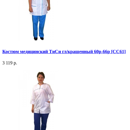
Костюм медицинский ТиСи гл/крашенный 60р-66р [СС61]
3 119 р.