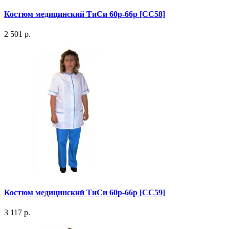
Костюм медицинский ТиСи 60р-66р [СС58]
2 501 р.
Костюм медицинский ТиСи 60р-66р [СС59]
3 117 р.