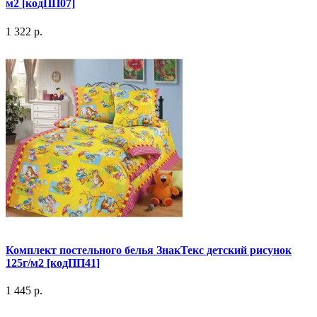
м2 [кодПП07]
1 322 р.
Комплект постельного белья ЗнакТекс детский рисунок
125г/м2 [кодПП41]
1 445 р.