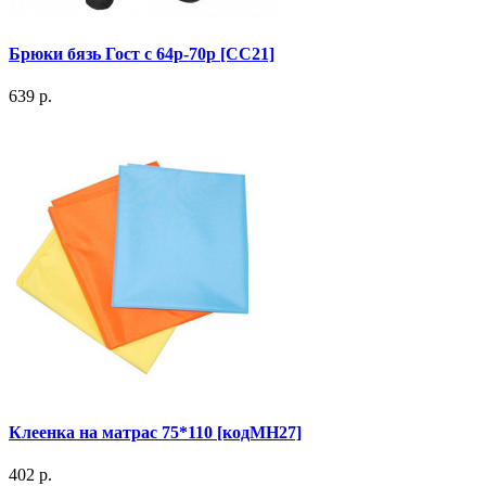
Брюки бязь Гост с 64р-70р [СС21]
639 р.
Клеенка на матрас 75*110 [кодМН27]
402 р.