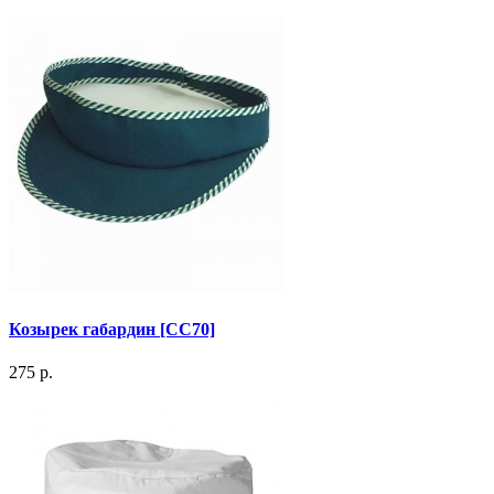
Козырек габардин [СС70]
275 р.