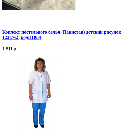
Коплект постельного белья (Пакистан) детский рисунок
123г/м2 [кодПП03]
1 811 р.