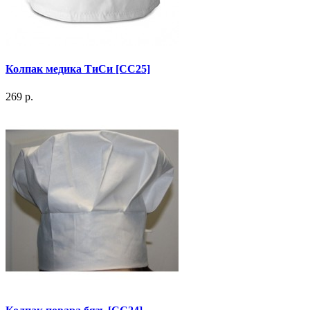
Колпак медика ТиСи [СС25]
269 р.