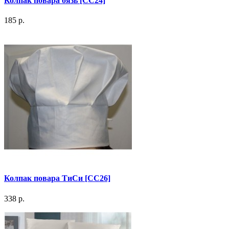
Колпак повара бязь [СС24]
185 р.
Колпак повара ТиСи [СС26]
338 р.