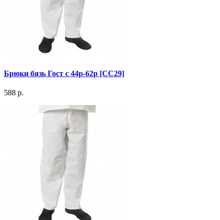
Брюки бязь Гост с 44р-62р [СС29]
588 р.