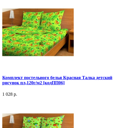
Комплект постельного белья Красная Талка детский
рисунок пл,120г/м2 [кодПП06]
1 028 р.