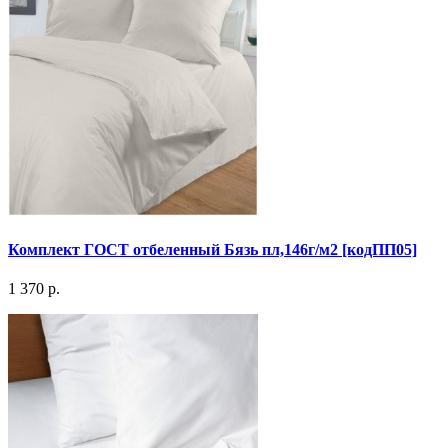
Комплект ГОСТ отбеленный Бязь пл,146г/м2 [кодПП05]
1 370 р.