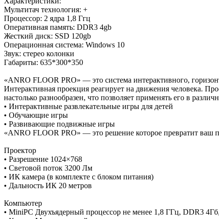
Характеристики:
Мультитач технология: +
Процессор: 2 ядра 1,8 Ггц
Оперативная память: DDR3 4gb
Жесткий диск: SSD 120gb
Операционная система: Windows 10
Звук: стерео колонки
Габариты: 635*300*350
«ANRO FLOOR PRO» — это система интерактивного, горизонт
Интерактивная проекция реагирует на движения человека. Пр
настолько разнообразен, что позволяет применять его в различ
• Интерактивные развлекательные игры для детей
• Обучающие игры
• Развивающие подвижные игры
«ANRO FLOOR PRO» — это решение которое превратит ваш пол 
Проектор
• Разрешение 1024×768
• Световой поток 3200 Лм
• ИК камера (в комплекте с блоком питания)
• Дальность ИК 20 метров
Компьютер
• MiniPC Двухъядерный процессор не менее 1,8 ГГц, DDR3 4Гб,