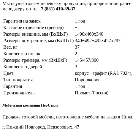
Мы осуществляем перевозку продукции, приобретенной ранее в
менеджеру по тел.
7 (831) 410-39-37.
Гарантия на замок
1 год
Кассовое отделение (трейзер)
+
Размеры внешние, мм (ВхШхГ)
1490x460x340
Размеры внутренние, мм (ВхШхГ)
340+492+492x457x297
Вес, кг
37
Количество полок
2
Размеры трейзера, мм (ВхШхГ)
145/457/300
Количество дверей
3
Цвет
корпус - графит (RAL 7024),
Тип покрытия
Порошковое
Гарантия
1 год
Производитель
Промет (Россия)
Мебельная компания НеоСтиль
Продажа готовой мебели, изготовление мебели на заказ в Ниж
г. Нижний Новгород, Невзоровых, 47